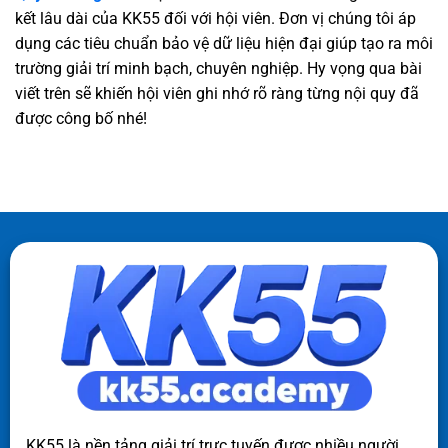
kết lâu dài của KK55 đối với hội viên. Đơn vị chúng tôi áp
dụng các tiêu chuẩn bảo vệ dữ liệu hiện đại giúp tạo ra môi
trường giải trí minh bạch, chuyên nghiệp. Hy vọng qua bài
viết trên sẽ khiến hội viên ghi nhớ rõ ràng từng nội quy đã
được công bố nhé!
KK55 là nền tảng giải trí trực tuyến được nhiều người