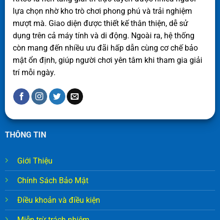
lựa chọn nhờ kho trò chơi phong phú và trải nghiệm
mượt mà. Giao diện được thiết kế thân thiện, dễ sử
dụng trên cả máy tính và di động. Ngoài ra, hệ thống
còn mang đến nhiều ưu đãi hấp dẫn cùng cơ chế bảo
mật ổn định, giúp người chơi yên tâm khi tham gia giải
trí mỗi ngày.
THÔNG TIN
Giới Thiệu
Chính Sách Bảo Mật
Điều khoản và điều kiện
Miễn trừ trách nhiệm