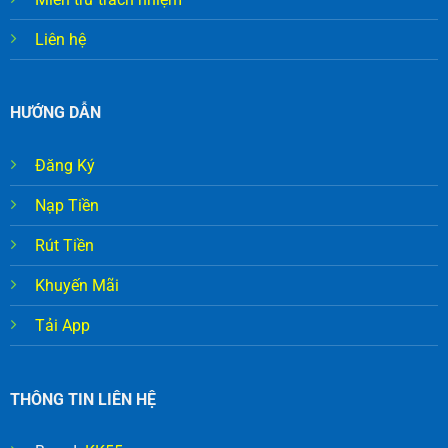
Liên hệ
HƯỚNG DẪN
Đăng Ký
Nạp Tiền
Rút Tiền
Khuyến Mãi
Tải App
THÔNG TIN LIÊN HỆ