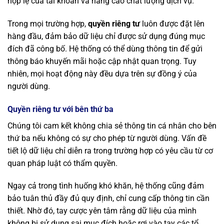
hợp lệ của tài khoản và nâng cao chất lượng dịch vụ.
Trong mọi trường hợp,
quyền riêng tư
luôn được đặt lên
hàng đầu, đảm bảo dữ liệu chỉ được sử dụng đúng mục
đích đã công bố. Hệ thống có thể dùng thông tin để gửi
thông báo khuyến mãi hoặc cập nhật quan trọng. Tuy
nhiên, mọi hoạt động này đều dựa trên sự đồng ý của
người dùng.
Quyền riêng tư với bên thứ ba
Chúng tôi cam kết không chia sẻ thông tin cá nhân cho bên
thứ ba nếu không có sự cho phép từ người dùng. Vấn đề
tiết lộ dữ liệu chỉ diễn ra trong trường hợp có yêu cầu từ cơ
quan pháp luật có thẩm quyền.
Ngay cả trong tình huống khó khăn, hệ thống cũng đảm
bảo tuân thủ đầy đủ quy định, chỉ cung cấp thông tin cần
thiết. Nhờ đó, tay cược yên tâm rằng dữ liệu của mình
không bị sử dụng sai mục đích hoặc rơi vào tay các tổ