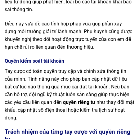
liệu tự động giúp phát hiện, loại bỏ các tài khoản khai báo
sai thông tin.
Điều này vừa đề cao tính hợp pháp vừa góp phần xây
dựng môi trường giải trí lành mạnh. Phụ huynh cũng được
khuyến nghị theo dõi hoạt động trực tuyến của con em để
hạn chế rủi ro liên quan đến thương hiệu.
Quyền kiểm soát tài khoản
Tay cược có toàn quyền truy cập và chỉnh sửa thông tin
của mình. Tính năng này cho phép bạn cập nhật dữ liệu
bất cứ lúc nào thông qua mục cài đặt tài khoản. Nếu bạn
cần hỗ trợ, đội ngũ kỹ thuật luôn sẵn sàng giúp thực hiện
các yêu cầu liên quan đến
quyền riêng tư
như thay đổi mật
khẩu, cập nhật số điện thoại hoặc kiểm tra lịch sử hoạt
động.
Trách nhiệm của từng tay cược với quyền riêng