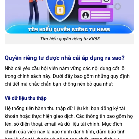
Tìm hiểu quyền riêng tư KK55
Quyền riêng tư được nhà cái áp dụng ra sao?
Nhà cái yêu cầu hội viên nắm vững các nội dung cốt lõi
trong chính sách này. Dưới đây bao gồm những quy định
chi tiết mà chắc chắn bạn không nên bỏ qua như:
Về dữ liệu thu thập
Hệ thống tiến hành thu thập dữ liệu khi bạn đăng ký tài
khoản hoặc thực hiện giao dịch. Các thông tin bao gồm họ
tên, số điện thoại, email và dữ liệu tài chính. Mục đích
chính của việc này là xác minh danh tính, đảm bảo tính