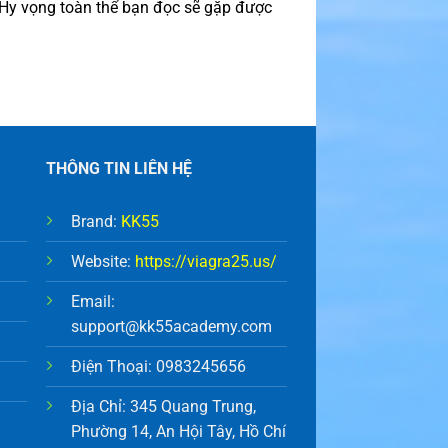
h. Hy vọng toàn thể bạn đọc sẽ gặp được
THÔNG TIN LIÊN HỆ
Brand:
KK55
Website:
https://viagra25.us/
Email:
support@kk55academy.com
Điện Thoại:
0983245656
Địa Chỉ:
345 Quang Trung,
Phường 14, An Hội Tây, Hồ Chí