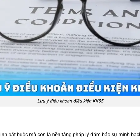
Lưu ý điều khoản điều kiện KK55
định bắt buộc mà còn là nền tảng pháp lý đảm bảo sự minh bạch