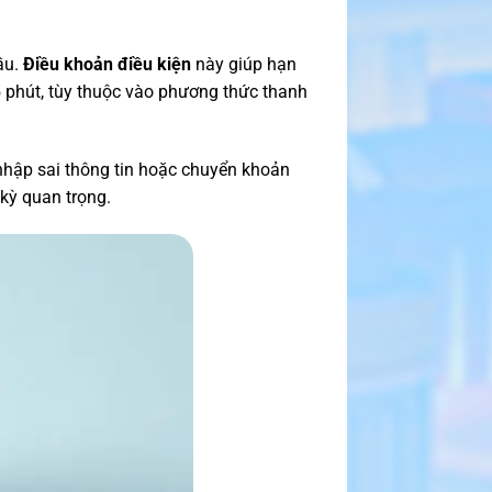
ầu.
Điều khoản điều kiện
này giúp hạn
-5 phút, tùy thuộc vào phương thức thanh
 nhập sai thông tin hoặc chuyển khoản
 kỳ quan trọng.