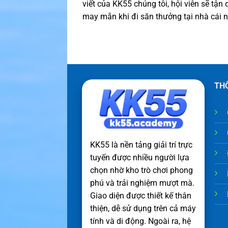
viết của KK55 chúng tôi, hội viên sẽ tận
may mắn khi đi săn thưởng tại nhà cái n
TH
KK55 là nền tảng giải trí trực
tuyến được nhiều người lựa
chọn nhờ kho trò chơi phong
phú và trải nghiệm mượt mà.
Giao diện được thiết kế thân
thiện, dễ sử dụng trên cả máy
tính và di động. Ngoài ra, hệ