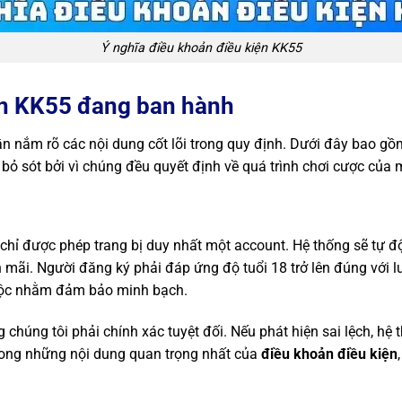
Ý nghĩa điều khoản điều kiện KK55
ện KK55 đang ban hành
ần nắm rõ các nội dung cốt lõi trong quy định. Dưới đây bao g
ỏ sót bởi vì chúng đều quyết định về quá trình chơi cược của 
ái chỉ được phép trang bị duy nhất một account. Hệ thống sẽ tự 
n mãi. Người đăng ký phải đáp ứng độ tuổi 18 trở lên đúng với 
buộc nhằm đảm bảo minh bạch.
chúng tôi phải chính xác tuyệt đối. Nếu phát hiện sai lệch, hệ
trong những nội dung quan trọng nhất của
điều khoản điều kiện