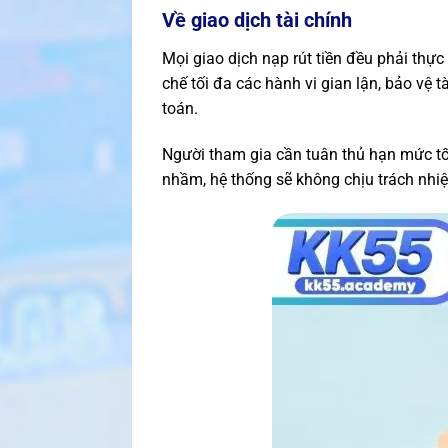
Về giao dịch tài chính
Mọi giao dịch nạp rút tiền đều phải thực
chế tối đa các hành vi gian lận, bảo vệ 
toán.
Người tham gia cần tuân thủ hạn mức tối
nhầm, hệ thống sẽ không chịu trách nhiệm