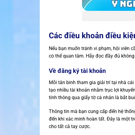
Các điều khoản điều ki
Nếu bạn muốn tránh vi phạm, hội viên c
có thể quan tâm. Hãy đọc đầy đủ không b
Về đăng ký tài khoản
Mỗi tân binh tham gia giải trí tại nhà c
tạo nhiều tài khoản nhằm trục lợi khuyế
tính thông qua giấy tờ cá nhân là bắt 
Thông tin mà bạn cung cấp đến hệ thống 
đến khi xác minh hoàn tất. Đây là một 
cho tất cả tay cược.