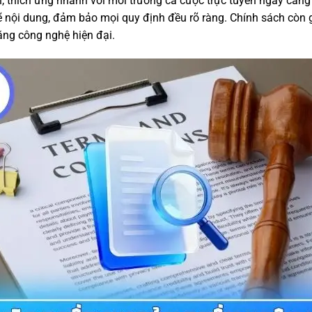
, thích ứng nhanh với môi trường cá cược trực tuyến ngày càng 
 nội dung, đảm bảo mọi quy định đều rõ ràng. Chính sách còn 
bằng công nghệ hiện đại.