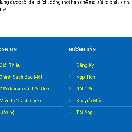
 dụng được tối đa lợi ích, đồng thời hạn chế mọi rủi ro phát sin
hé!
ÔNG TIN
HƯỚNG DẪN
Giới Thiệu
Đăng Ký
Chính Sách Bảo Mật
Nạp Tiền
Điều khoản và điều kiện
Rút Tiền
Miễn trừ trách nhiệm
Khuyến Mãi
Liên hệ
Tải App