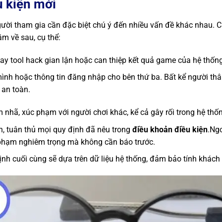
u kiện mới
gười tham gia cần đặc biệt chú ý đến nhiều vấn đề khác nhau. C
ầm về sau, cụ thể:
 tool hack gian lận hoặc can thiệp kết quả game của hệ thống
nh hoặc thông tin đăng nhập cho bên thứ ba. Bất kể người thân,
 an toàn.
m nhã, xúc phạm với người chơi khác, kể cả gây rối trong hệ th
n, tuân thủ mọi quy định đã nêu trong
điều khoản điều kiện
.Ng
 phạm nghiêm trọng mà không cần báo trước.
ịnh cuối cùng sẽ dựa trên dữ liệu hệ thống, đảm bảo tính khách